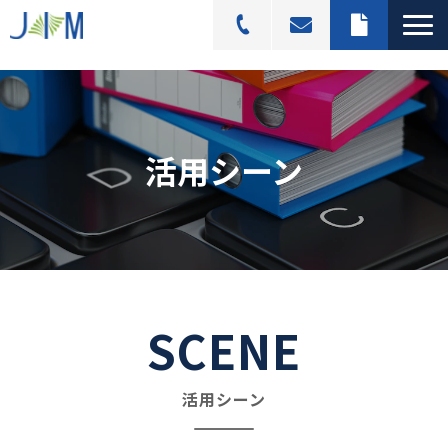
スキャニングサービス
選ばれる理由
活用シーン
活用シーン
導入事例
料金プラン
よくあるご質問
ブログ記事一覧
SCENE
活用シーン