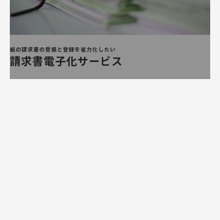
紙の請求書の受領と登録を省力化したい
請求書電子化サービス
マ
イ
ク
ロ
フ
ィ
ル
ム