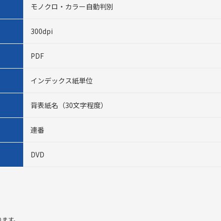
モノクロ・カラー自動判別
300dpi
PDF
インデックス紙単位
背表紙名（30文字程度）
連番
DVD
ります。