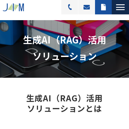
スキャニングサービス
生成AI（RAG）活用
選ばれる理由
活用シーン
ソリューション
導入事例
料金プラン
よくあるご質問
ブログ記事一覧
生成AI（RAG）活用
ソリューションとは