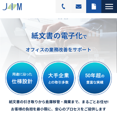
スキャニングサービス
紙文書の電子化
選ばれる理由
で
活用シーン
オフィスの業務改善をサポート
導入事例
料金プラン
よくあるご質問
ブログ記事一覧
紙文書の引き取りから倉庫移管・廃棄まで、まるごとお任せ!
お客様の負担を最小限に、安心のプロセスをご提供します