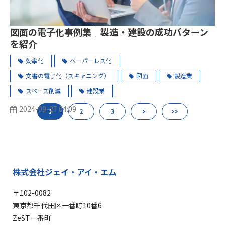
図面の電子化事例集｜製造・建設の成功パターン
を紹介
効率化
ペーパーレス化
文書の電子化（スキャニング）
図面
製造業
スペース削減
建設業
2024-09-27 04:09
1
2
3
>
>>
株式会社ジェイ・アイ・エム
〒102-0082
東京都千代田区一番町10番6
ZeST一番町