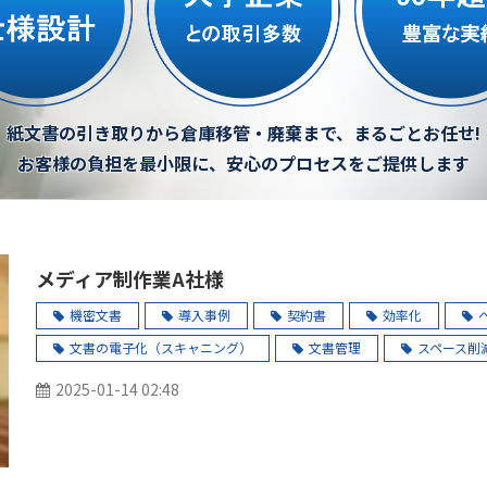
紙文書の引き取りから倉庫移管・廃棄まで、まるごとお任せ!
お客様の負担を最小限に、安心のプロセスをご提供します
メディア制作業A社様
機密文書
導入事例
契約書
効率化
文書の電子化（スキャニング）
文書管理
スペース削
2025-01-14 02:48