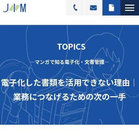
スキャニングサービス
選ばれる理由
  TOPICS
活用シーン
―マンガで知る電子化・文書管理―
導入事例
料金プラン
電子化した書類を活用できない理由｜
よくあるご質問
業務につなげるための次の一手
ブログ記事一覧