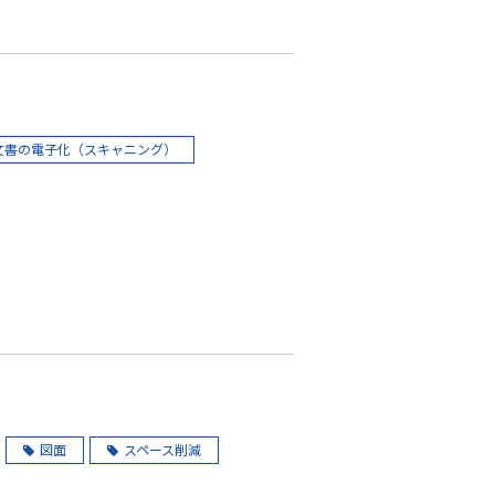
文書の電子化（スキャニング）
図面
スペース削減