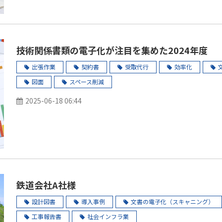
技術関係書類の電子化が注目を集めた2024年度
出張作業
契約書
受取代行
効率化
図面
スペース削減
2025-06-18 06:44
鉄道会社A社様
設計図書
導入事例
文書の電子化（スキャニング）
工事報告書
社会インフラ業