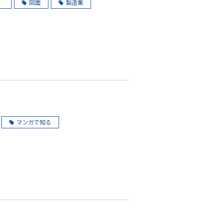
）
図面
製造業
マンガで知る