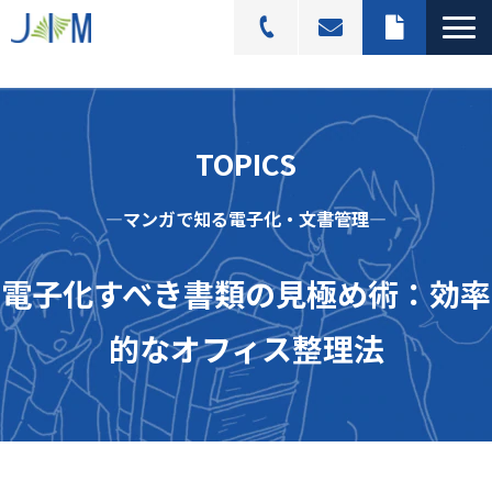
スキャニングサービス
選ばれる理由
TOPICS
活用シーン
―マンガで知る電子化・文書管理―
導入事例
料金プラン
電子化すべき書類の見極め術：効率
よくあるご質問
的なオフィス整理法
ブログ記事一覧