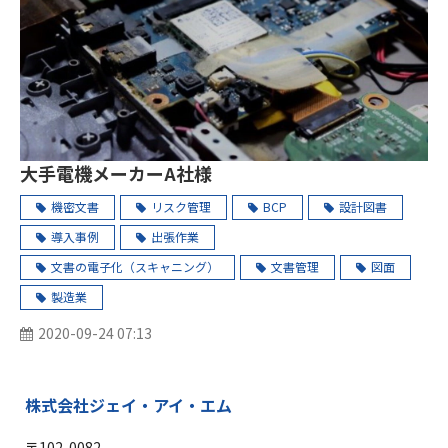
大手電機メーカーA社様
機密文書
リスク管理
BCP
設計図書
導入事例
出張作業
文書の電子化（スキャニング）
文書管理
図面
製造業
2020-09-24 07:13
株式会社ジェイ・アイ・エム
〒102-0082