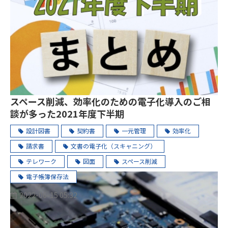
スペース削減、効率化のための電子化導入のご相
談が多った2021年度下半期
設計図書
契約書
一元管理
効率化
請求書
文書の電子化（スキャニング）
テレワーク
図面
スペース削減
電子帳簿保存法
2022-06-15 05:32