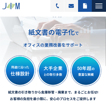
スキャニングサービス
紙文書の電子化
選ばれる理由
で
活用シーン
オフィスの業務改善をサポート
導入事例
料金プラン
よくあるご質問
ブログ記事一覧
紙文書の引き取りから倉庫移管・廃棄まで、まるごとお任せ!
お客様の負担を最小限に、安心のプロセスをご提供します