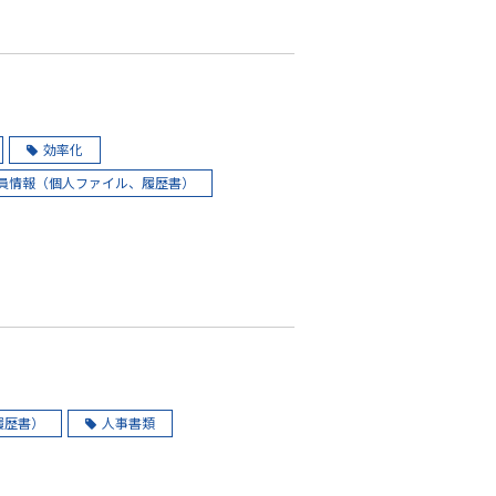
効率化
員情報（個人ファイル、履歴書）
履歴書）
人事書類