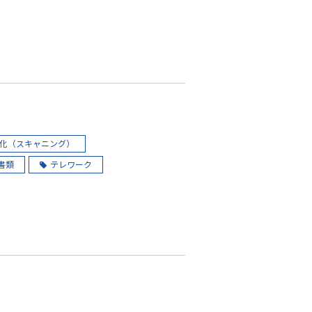
化（スキャニング）
書類
テレワーク