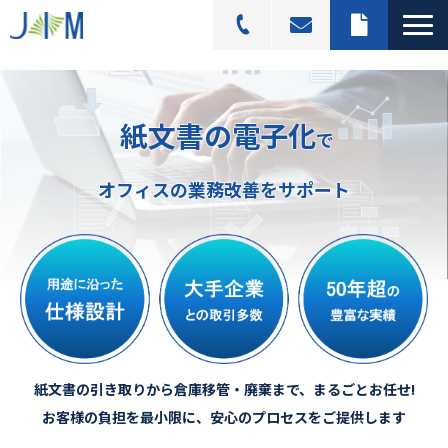
スキャニングサービス
紙文書の電子化
選ばれる理由
で
活用シーン
オフィスの業務改善をサポート
導入事例
料金プラン
よくあるご質問
ブログ記事一覧
紙文書の引き取りから倉庫移管・廃棄まで、まるごとお任せ!
お客様の負担を最小限に、安心のプロセスをご提供します