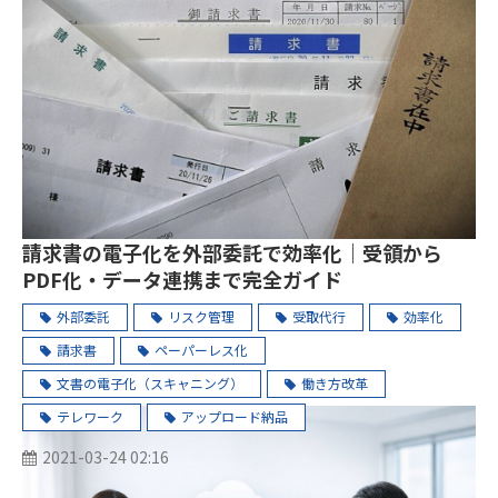
請求書の電子化を外部委託で効率化｜受領から
PDF化・データ連携まで完全ガイド
外部委託
リスク管理
受取代行
効率化
請求書
ペーパーレス化
文書の電子化（スキャニング）
働き方改革
テレワーク
アップロード納品
2021-03-24 02:16