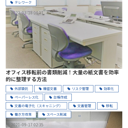
テレワーク
2022-03-18 04:11
オフィス移転前の書類削減！大量の紙文書を効率
的に整理する方法
外部委託
機密文書
リスク管理
効率化
ペーパーレス化
台帳作成
文書の電子化（スキャニング）
文書管理
移転
働き方改革
スペース削減
2021-09-17 02:35