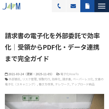
スキャニングサービス
選ばれる理由
請求書の電子化を外部委託で効率
活用シーン
化｜受領からPDF化・データ連携
導入事例
まで完全ガイド
料金プラン
よくあるご質問
2021-03-24
（更新：
2025-11-05
）
電子化HowTo
ブログ記事一覧
外部委託
リスク管理
受取代行
効率化
請求書
ペーパーレス化
文書の
電子化（スキャニング）
働き方改革
テレワーク
アップロード納品