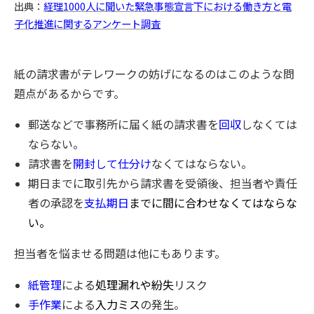
出典：
経理1000人に聞いた緊急事態宣言下における働き方と電
子化推進に関するアンケート調査
紙の請求書がテレワークの妨げになるのはこのような問
題点があるからです。
郵送などで事務所に届く紙の請求書を
回収
しなくては
ならない。
請求書を
開封して仕分け
なくてはならない。
期日までに取引先から請求書を受領後、担当者や責任
者の承認を
支払期日
までに間に合わせなくてはならな
い。
担当者を悩ませる問題は他にもあります。
紙管理
による
処理漏れや紛失
リスク
手作業
による
入力ミス
の発生。