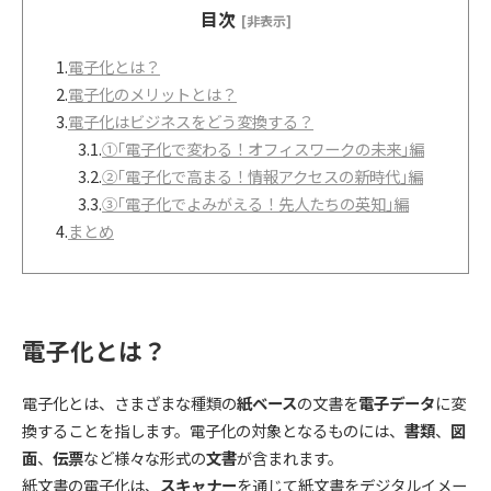
目次
[非表示]
1.
電子化とは？
2.
電子化のメリットとは？
3.
電子化はビジネスをどう変換する？
3.1.
①｢電子化で変わる！オフィスワークの未来｣編
3.2.
②｢電子化で高まる！情報アクセスの新時代｣編
3.3.
③｢電子化でよみがえる！先人たちの英知｣編
4.
まとめ
電子化とは？
電子化とは、さまざまな種類の
紙ベース
の文書を
電子データ
に変
換することを指します。電子化の対象となるものには、
書類
、
図
面
、
伝票
など様々な形式の
文書
が含まれます。
紙文書の電子化は、
スキャナー
を通じて紙文書をデジタルイメー