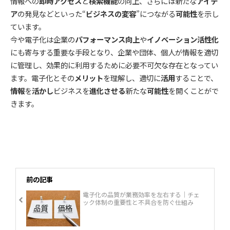
情報への
即時アクセス
と
検索機能
の向上、さらには新たな
アイデ
ア
の発見などといった“
ビジネスの変容
”につながる
可能性
を示し
ています。
今や電子化は企業の
パフォーマンス向上
や
イノベーション活性化
にも寄与する重要な手段となり、企業や団体、個人が情報を適切
に管理し、効果的に利用するために必要不可欠な存在となってい
ます。電子化とその
メリット
を理解し、適切に
活用
することで、
情報
を
活かし
ビジネスを
進化させる
新たな
可能性
を開くことがで
きます。
前の記事
電子化の品質が業務効率を左右する｜チェ
ック体制の重要性と不具合を防ぐ仕組み