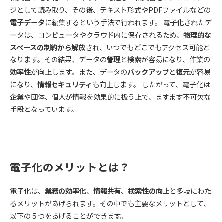
ジとして読み取り、その後、テキスト形式やPDFファイルなどの
電子データ
に編集するという手法で行われます。 電子化されたデ
ータは、コンピュータやクラウド内に保存されるため、
物理的な
スペースの制約から解放
され、いつでもどこでもアクセス可能と
なります。その結果、データの
管理
と
検索
が容易になり、作業の
効率性
が向上します。また、データの
バックアップ
と
復元
が容易
になり、
情報セキュリティ
も向上します。 したがって、電子化は
企業や団体、個人が情報を効果的に扱う上で、ますます不可欠な
手段となっています。
電子化のメリットとは？
電子化は、
業務の効率化
、
情報共有
、
検索性の向上
と多岐にわた
るメリットがあげられます。その中でも主要なメリットとして、
以下の５つをあげることができます。