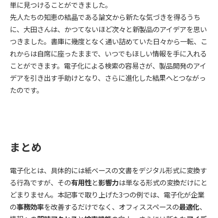
単に見つけることができました。
先人たちの知恵の結晶である論文から新たな気づきを得るうち
に、大田さんは、かつてないほど次々と新製品のアイデアを思い
つきました。書庫に幾度となく通い詰めていた日々から一転、こ
れからは自席に座ったままで、いつでもほしい情報を手に入れる
ことができます。電子化による検索の容易さが、製品開発のアイ
デアを引き出す手助けとなり、さらに進化した結果へとつながっ
たのです。
まとめ
電子化とは、具体的には紙ベースの文書をデジタル形式に変換す
る行為ですが、その
有用性
と
影響力
は単なる形式の変換だけにと
どまりません。本記事で取り上げた3つの例では、電子化が企業
の
事務効率
を改善するだけでなく、オフィススペースの
最適化
、