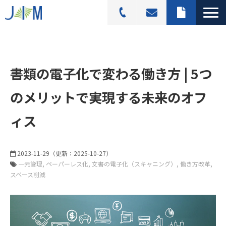
スキャニングサービス
選ばれる理由
書類の電子化で変わる働き方 | 5つ
活用シーン
のメリットで実現する未来のオフ
導入事例
ィス
料金プラン
よくあるご質問
2023-11-29
（更新：
2025-10-27
）
ブログ記事一覧
一元管理
ペーパーレス化
文書の電子化（スキャニング）
働き方改革
スペース削減