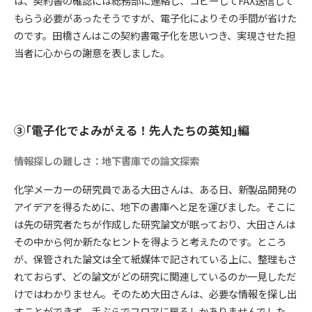
は、契約書の確認には総務部に連絡し、コピーしてFAX送信して
もらう必要があったそうですが、電子化によりその手間が省けた
のです。田橋さんはこの契約書電子化を思いつき、実現させた担
当者に心からの謝意を表しました。
③｢電子化でよみがえる！先人たちの英知｣編
情報探しの難しさ：地下書庫での論文探索
化学メーカーの研究員である大田さんは、ある日、新製品開発の
アイデアを得るために、地下の書庫へと足を運びました。そこに
は先の研究者たちが作成した研究論文が眠っており、大田さんは
その中から何か新たなヒントを得ようと考えたのです。ところ
が、保管された論文は全て紙媒体で記されている上に、整理もさ
れておらず、どの論文がどの研究に関連しているのか一見しただ
けではわかりません。そのため大田さんは、必要な情報を探し出
すことができず、手ぶらでフロアに戻るしかありませんでした。