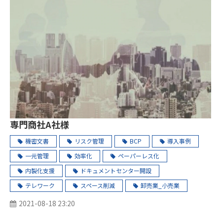
専門商社A社様
機密文書
リスク管理
BCP
導入事例
一元管理
効率化
ペーパーレス化
内製化支援
ドキュメントセンター開設
テレワーク
スペース削減
卸売業_小売業
2021-08-18 23:20