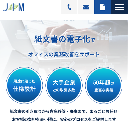
スキャニングサービス
紙文書の電子化
選ばれる理由
で
活用シーン
オフィスの業務改善をサポート
導入事例
料金プラン
よくあるご質問
ブログ記事一覧
紙文書の引き取りから倉庫移管・廃棄まで、まるごとお任せ!
お客様の負担を最小限に、安心のプロセスをご提供します