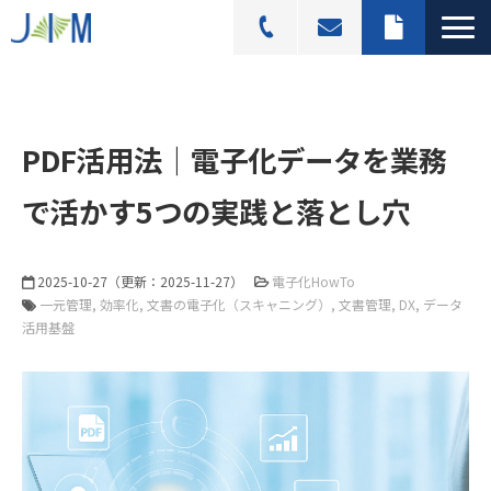
スキャニングサービス
選ばれる理由
PDF活用法｜電子化データを業務
活用シーン
で活かす5つの実践と落とし穴
導入事例
料金プラン
2025-10-27
（更新：
2025-11-27
）
電子化HowTo
よくあるご質問
一元管理
効率化
文書の電子化（スキャニング）
文書管理
DX
データ
活用基盤
ブログ記事一覧