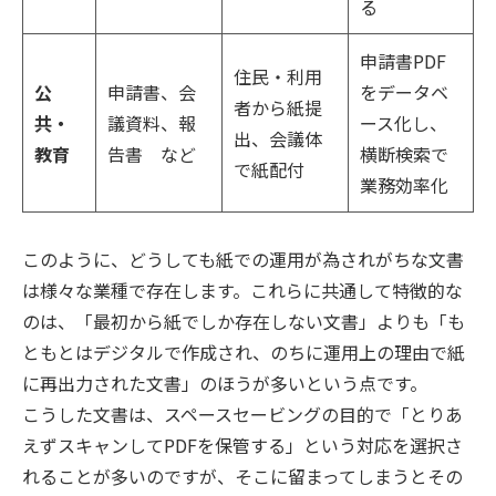
る
申請書PDF
住民・利用
公
申請書、会
をデータベ
者から紙提
共・
議資料、報
ース化し、
出、会議体
教育
告書 など
横断検索で
で紙配付
業務効率化
このように、どうしても紙での運用が為されがちな文書
は様々な業種で存在します。これらに共通して特徴的な
のは、「最初から紙でしか存在しない文書」よりも「も
ともとはデジタルで作成され、のちに運用上の理由で紙
に再出力された文書」のほうが多いという点です。
こうした文書は、スペースセービングの目的で「とりあ
えずスキャンしてPDFを保管する」という対応を選択さ
れることが多いのですが、そこに留まってしまうとその