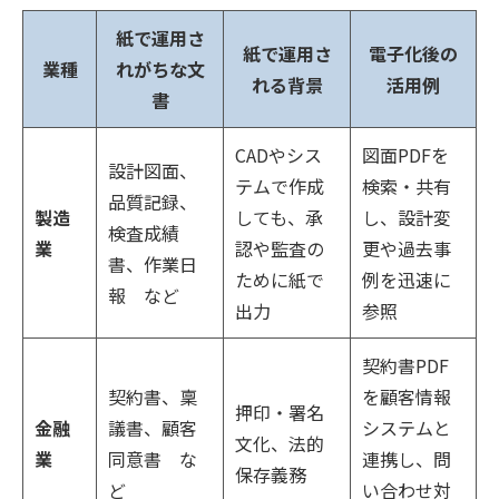
紙で運用さ
紙で運用さ
電子化後の
業種
れがちな文
れる背景
活用例
書
CADやシス
図面PDFを
設計図面、
テムで作成
検索・共有
品質記録、
製造
しても、承
し、設計変
検査成績
業
認や監査の
更や過去事
書、作業日
ために紙で
例を迅速に
報 など
出力
参照
契約書PDF
契約書、稟
を顧客情報
押印・署名
金融
議書、顧客
システムと
文化、法的
業
同意書 な
連携し、問
保存義務
ど
い合わせ対