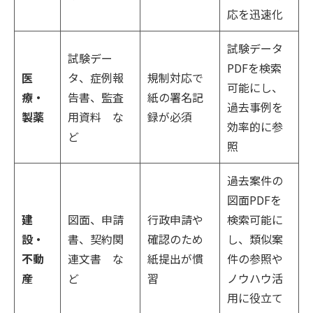
応を迅速化
試験データ
試験デー
PDFを検索
医
タ、症例報
規制対応で
可能にし、
療・
告書、監査
紙の署名記
過去事例を
製薬
用資料 な
録が必須
効率的に参
ど
照
過去案件の
図面PDFを
建
図面、申請
行政申請や
検索可能に
設・
書、契約関
確認のため
し、類似案
不動
連文書 な
紙提出が慣
件の参照や
産
ど
習
ノウハウ活
用に役立て