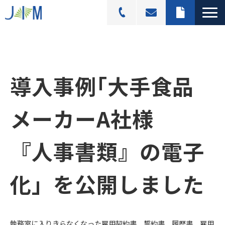
スキャニングサービス
選ばれる理由
導入事例｢大手食品
活用シーン
導入事例
メーカーA社様　
料金プラン
よくあるご質問
『人事書類』の電子
ブログ記事一覧
化」
を公開しました
執務室に入りきらなくなった雇用契約書、誓約書、履歴書、雇用