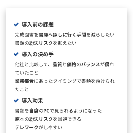
導入前の課題
完成図書を
書庫へ探しに行く手間
を減らしたい
書類の
紛失リスク
を抑えたい
導入の決め手
他社と比較して、
品質
と
価格
の
バランス
が優れ
ていたこと
業務都合
にあったタイミングで書類を預けられ
たこと
導入効果
書類を
自席
の
PC
で見られるようになった
原本の
紛失リスク
を回避できる
テレワーク
がしやすい