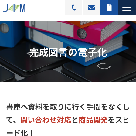
スキャニングサービス
選ばれる理由
完成図書の電子化
活用シーン
導入事例
料金プラン
よくあるご質問
ブログ記事一覧
書庫へ資料を
取りに行く手間
をなくし
て、
問い合わせ対応
と
商品開発
を
スピ
ード化
！