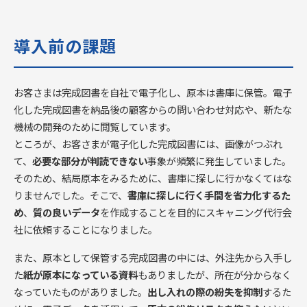
導入前の課題
お客さまは完成図書を自社で電子化し、原本は書庫に保管。電子
化した完成図書を納品後の顧客からの問い合わせ対応や、新たな
機械の開発のために閲覧しています。
ところが、お客さまが電子化した完成図書には、画像がつぶれ
て、
必要な部分が判読できない
事象が頻繁に発生していました。
そのため、結局原本をみるために、書庫に探しに行かなくてはな
りませんでした。そこで、
書庫に探しに行く手間を省力化するた
め
、
質の良いデータ
を作成することを目的にスキャニング代行会
社に依頼することになりました。
また、原本として保管する完成図書の中には、外注先から入手し
た
紙が原本になっている資料
もありましたが、所在が分からなく
なっていたものがありました。
出し入れの際の紛失を抑制
するた