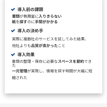
導入前の課題
書類
が執務室に
入りきらない
紙
を
探す
のに
手間がかかる
導入の決め手
実際に複数社のサービスを試してみた結果、
他社よりも
品質が高かった
こと
導入効果
書類の整理・保存に必要な
スペースを節約
でき
た
一元管理
が実現し、情報を探す時間が大幅に短
縮された