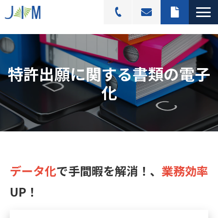
スキャニングサービス
選ばれる理由
特許出願に関する書類の電子
活用シーン
化
導入事例
料金プラン
よくあるご質問
ブログ記事一覧
データ化
で手間暇を解消！
、
業務効率
UP
！