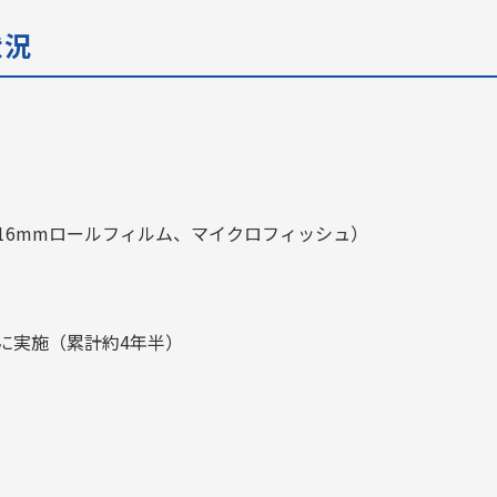
状況
16mmロールフィルム、マイクロフィッシュ）
に実施（累計約
4
年半）