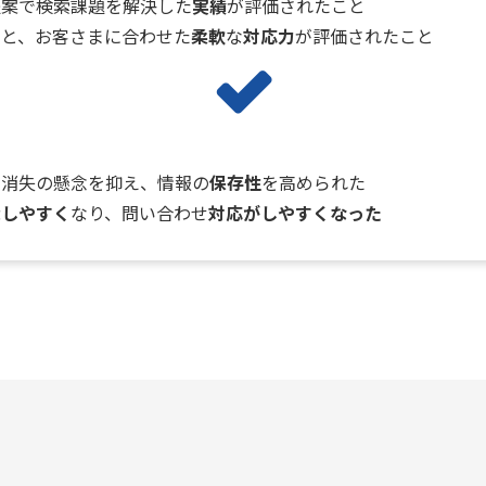
提案で検索課題を解決した
実績
が評価されたこと
制
と、お客さまに合わせた
柔軟
な
対応力
が評価されたこと
録消失の懸念を抑え、情報の
保存性
を高められた
探しやすく
なり、問い合わせ
対応がしやすくなった