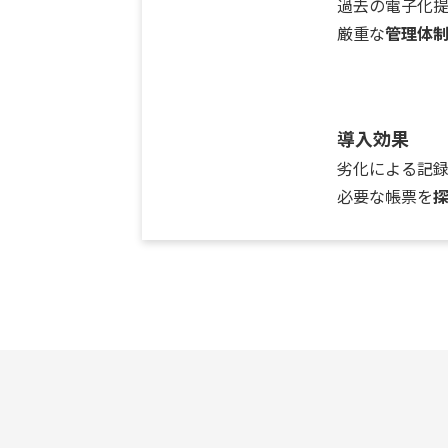
過去の電子化
厳重な
管理体
導入効果
劣化による記
必要な帳票を